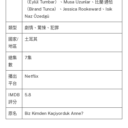
（Eylül Tumbar）、Musa Uzunlar、比蘭·通恰
（Birand Tunca）、Jessica Rookeward、Isik
Naz Özedgü
類型
劇情、驚悚、犯罪
國家/
土耳其
地區
總集
7集
數
播出
Netflix
平台
IMDB
5.8
評分
原名
Biz Kimden Kaçiyorduk Anne?