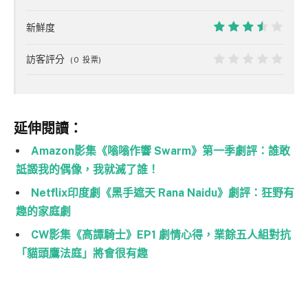
7
新鮮度
7
訪客評分
(
0
投票)
0
延伸閱讀：
Amazon影集《嗡嗡作響 Swarm》第一季劇評：誰敢
詆譭我的偶像，我就滅了誰！
Netflix印度劇《黑手遮天 Rana Naidu》劇評：狂野有
趣的家庭劇
CW影集《高譚騎士》EP1 劇情心得，業餘五人組對抗
「貓頭鷹法庭」將會很有趣