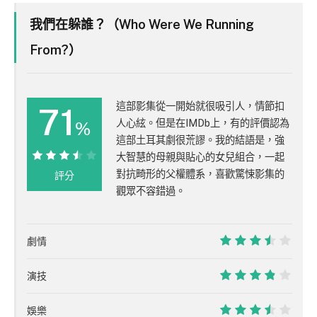
我們在躲誰？（Who Were We Running
From?）
這部影集從一開始就很吸引人，情節扣
71
人心絃。但是在IMDb上，有的評價認為
%
這部土耳其劇很荒謬。我的結語是，強
大智慧的母親與貼心的女兒組合，一起
71%
對抗畸形的父權體系，喜歡驚悚影集的
評分
觀眾不容錯過。
劇情
7
演技
7.5
娛樂