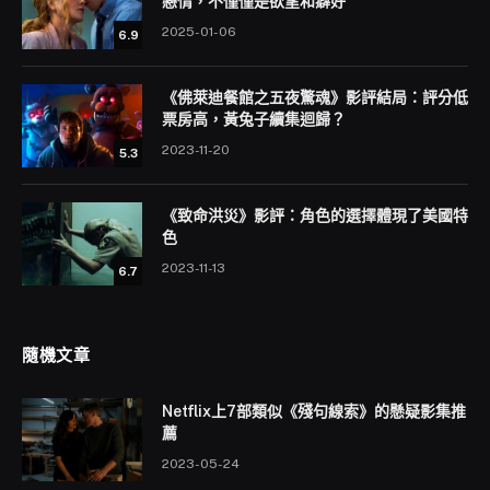
戀情，不僅僅是欲望和癖好
2025-01-06
6.9
《佛萊迪餐館之五夜驚魂》影評結局：評分低
票房高，黃兔子續集迴歸？
2023-11-20
5.3
《致命洪災》影評：角色的選擇體現了美國特
色
2023-11-13
6.7
隨機文章
Netflix上7部類似《殘句線索》的懸疑影集推
薦
2023-05-24