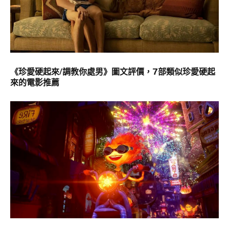
《珍愛硬起來/調教你處男》圖文評價，7部類似珍愛硬起
來的電影推薦