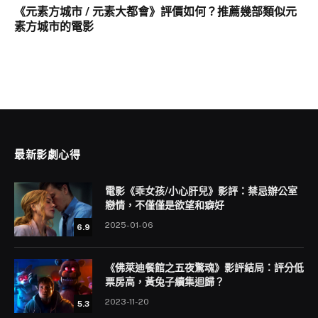
《元素方城市 / 元素大都會》評價如何？推薦幾部類似元
素方城市的電影
最新影劇心得
電影《乖女孩/小心肝兒》影評：禁忌辦公室
戀情，不僅僅是欲望和癖好
2025-01-06
6.9
《佛萊迪餐館之五夜驚魂》影評結局：評分低
票房高，黃兔子續集迴歸？
2023-11-20
5.3