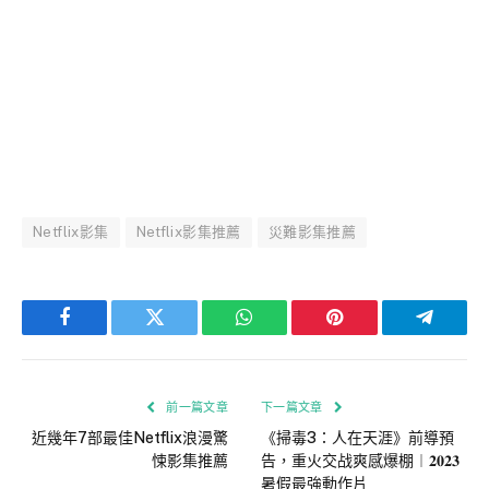
Netflix影集
Netflix影集推薦
災難影集推薦
Facebook
Twitter
WhatsApp
Pinterest
Telegra
前一篇文章
下一篇文章
近幾年7部最佳Netflix浪漫驚
《掃毒3：人在天涯》前導預
悚影集推薦
告，重火交战爽感爆棚︱𝟐𝟎𝟐𝟑
暑假最強動作片