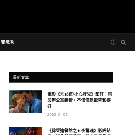
& 實境秀
最新文章
電影《乖女孩/小心肝兒》影評：禁
忌辦公室戀情，不僅僅是欲望和癖
好
2025-01-06
《佛萊迪餐館之五夜驚魂》影評結