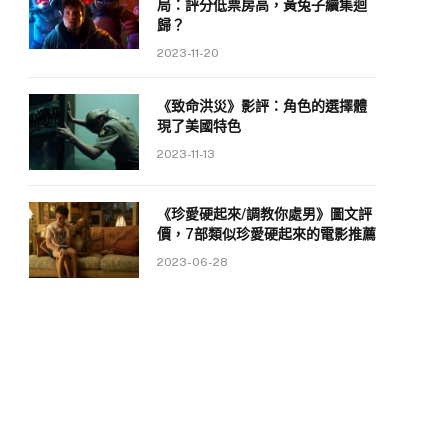
局：評分低票房高，黃兔子續集迴
歸？
2023-11-20
《致命洪災》影評：角色的選擇體
現了美國特色
2023-11-13
《珍愛硬起來/調教你處男》圖文評
價，7部類似珍愛硬起來的電影推薦
2023-06-28