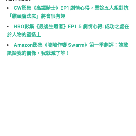
CW影集《高譚騎士》EP1 劇情心得，業餘五人組對抗
「貓頭鷹法庭」將會很有趣
HBO影集《最後生還者》EP1-5 劇情心得: 成功之處在
於人物的塑造上
Amazon影集《嗡嗡作響 Swarm》第一季劇評：誰敢
詆譭我的偶像，我就滅了誰！