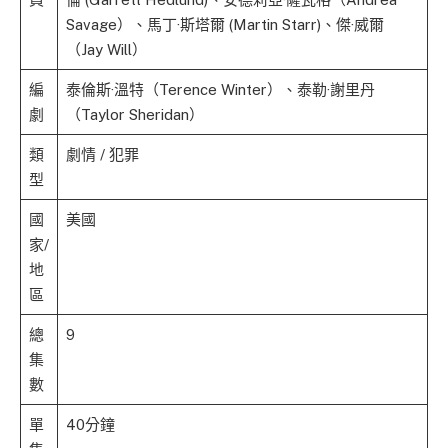
Savage）、馬丁·斯塔爾 (Martin Starr)、傑·威爾
（Jay Will）
編
泰倫斯·溫特（Terence Winter）、泰勒·謝里丹
劇
（Taylor Sheridan）
類
劇情 / 犯罪
型
國
美國
家/
地
區
總
9
集
數
單
40分鐘