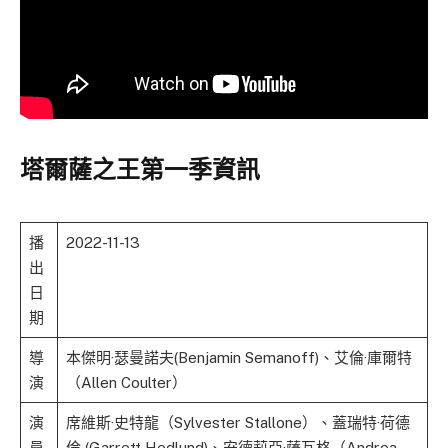
塔爾薩之王第一季資訊
播
2022-11-13
出
日
期
導
本傑明·瑟曼諾夫(Benjamin Semanoff)、艾倫·庫爾特
演
（Allen Coulter）
演
席維斯·史特龍（Sylvester Stallone）、蓋瑞特·荷德
員
倫 (Garrett Hedlund)、安德莉亞·薩瓦格（Andrea