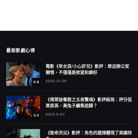
最新影劇心得
電影《乖女孩/小心肝兒》影評：禁忌辦公室
戀情，不僅僅是欲望和癖好
2025-01-06
6.9
《佛萊迪餐館之五夜驚魂》影評結局：評分低
票房高，黃兔子續集迴歸？
2023-11-20
5.3
《致命洪災》影評：角色的選擇體現了美國特