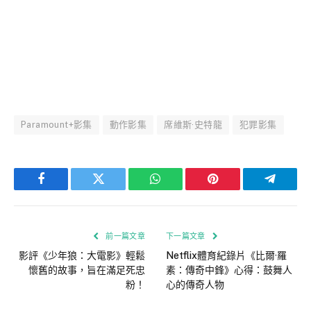
Paramount+影集
動作影集
席維斯·史特龍
犯罪影集
Facebook
Twitter
WhatsApp
Pinterest
Telegra
前一篇文章
下一篇文章
影評《少年狼：大電影》輕鬆
Netflix體育紀錄片《比爾·羅
懷舊的故事，旨在滿足死忠
素：傳奇中鋒》心得：鼓舞人
粉！
心的傳奇人物