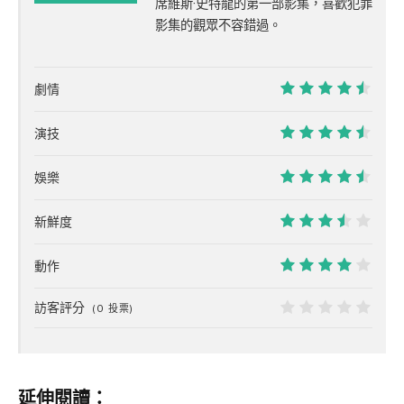
84%
席維斯·史特龍的第一部影集，喜歡犯罪
影集的觀眾不容錯過。
劇情
9
演技
9
娛樂
9
新鮮度
7
動作
8
訪客評分
(
0
投票)
0
延伸閱讀：