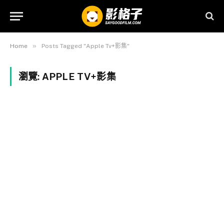
»
Home
Posts Tagged "Apple Tv+影集"
瀏覽:
APPLE TV+影集