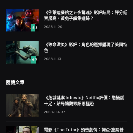
《佛萊迪餐館之五夜驚魂》影評結局：評分低
票房高，黃兔子續集迴歸？
2023-11-20
5.3
《致命洪災》影評：角色的選擇體現了美國特
色
2023-11-13
6.7
隨機文章
《危城謎案 Infiesto》Netlfix評價：懸疑感
十足，結局讓觀眾細思極恐
2023-03-07
電影《The Tutor》預告劇情：諾亞·施納普