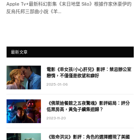
Apple Tv+最新科幻影集《末日地堡 Silo》根據作家休豪伊的
反烏托邦三部曲小說《羊…
最新文章
電影《乖女孩/小心肝兒》影評：禁忌辦公室
戀情，不僅僅是欲望和癖好
2025-01-06
《佛萊迪餐館之五夜驚魂》影評結局：評分
低票房高，黃兔子續集迴歸？
2023-11-20
《致命洪災》影評：角色的選擇體現了美國