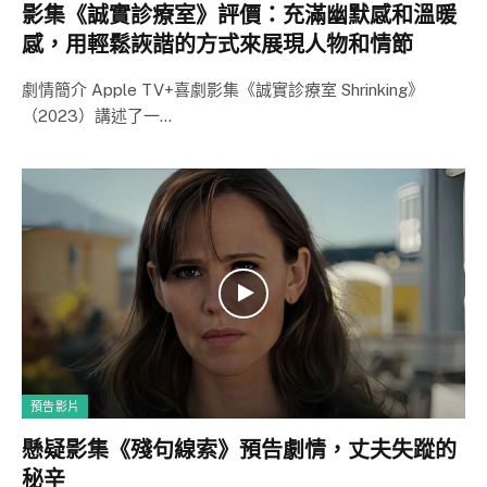
影集《誠實診療室》評價：充滿幽默感和溫暖
感，用輕鬆詼諧的方式來展現人物和情節
劇情簡介 Apple TV+喜劇影集《誠實診療室 Shrinking》
（2023）講述了一…
預告影片
懸疑影集《殘句線索》預告劇情，丈夫失蹤的
秘辛