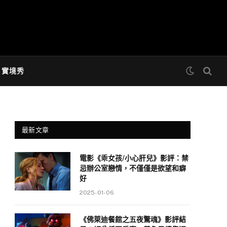
& 實境秀
最新文章
電影《乖女孩/小心肝兒》影評：禁
忌辦公室戀情，不僅僅是欲望和癖
好
2025-01-06
《佛萊迪餐館之五夜驚魂》影評結