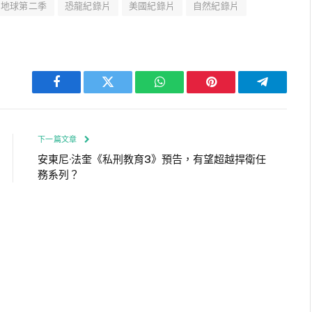
前地球第二季
恐龍紀錄片
美國紀錄片
自然紀錄片
Facebook
Twitter
WhatsApp
Pinterest
Telegram
下一篇文章
安東尼·法奎《私刑教育3》預告，有望超越捍衛任
務系列？