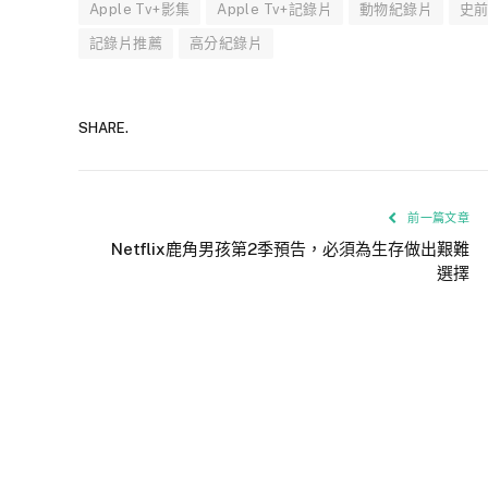
Apple Tv+影集
Apple Tv+記錄片
動物紀錄片
史
記錄片推薦
高分紀錄片
SHARE.
前一篇文章
Netflix鹿角男孩第2季預告，必須為生存做出艱難
選擇