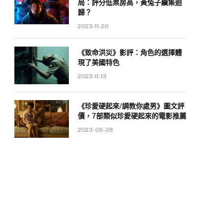
局：評分低票房高，黃兔子續集迴
歸？
2023-11-20
《致命洪災》影評：角色的選擇體
現了美國特色
2023-11-13
《珍愛硬起來/調教你處男》圖文評
價，7部類似珍愛硬起來的電影推薦
2023-06-28