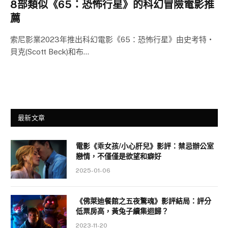
8部類似《65：恐怖行星》的科幻冒險電影推
薦
索尼影業2023年推出科幻電影《65：恐怖行星》由史考特・
貝克(Scott Beck)和布…
最新文章
電影《乖女孩/小心肝兒》影評：禁忌辦公室
戀情，不僅僅是欲望和癖好
2025-01-06
《佛萊迪餐館之五夜驚魂》影評結局：評分
低票房高，黃兔子續集迴歸？
2023-11-20