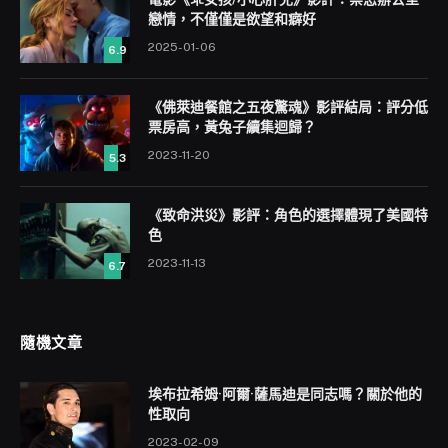
戀情，不僅僅是欲望和癖好
2025-01-06
6.9
《佛萊迪餐館之五夜驚魂》影評結局：評分低
票房高，黃兔子續集迴歸？
2023-11-20
5.3
《致命洪災》影評：角色的選擇體現了美國特
色
2023-11-13
6.7
隨機文章
埃布拉希姆·阿爾·薩馬迪是同志嗎？關於他的
性取向
2023-02-09