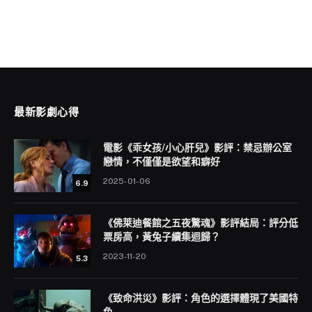
最新影劇心得
電影《乖女孩/小心肝兒》影評：禁忌辦公室
戀情，不僅僅是欲望和癖好
2025-01-06
6.9
《佛萊迪餐館之五夜驚魂》影評結局：評分低
票房高，黃兔子續集迴歸？
2023-11-20
5.3
《致命洪災》影評：角色的選擇體現了美國特
色