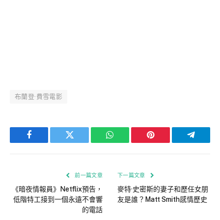
布蘭登·費雪電影
Facebook
Twitter
WhatsApp
Pinterest
Telegra
前一篇文章
下一篇文章
《暗夜情報員》Netflix預告，
麥特·史密斯的妻子和歷任女朋
低階特工接到一個永遠不會響
友是誰？Matt Smith感情歷史
的電話