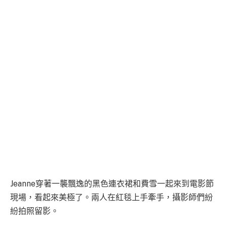
Jeanne穿著一襲飄逸的黑色連衣裙和費雪一起來到電影節
現場，看起來美極了。兩人在紅毯上手牽手，攝影師們紛
紛拍照留影。