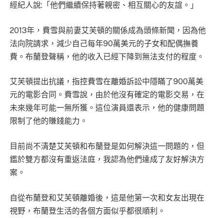
經紀人說:「他們繼續保持著親密、相互關心的友誼。」
2013年，費雪與前妻艾芙頓的關係成為頭條新聞，因為他
法向院請求，減少自己每年90萬美元的子女和配偶撫養
費。布蘭登聲稱，他的收入已經下降到無法支付的程度。
艾芙頓提出抗議，指控費雪在離婚訴訟中隱瞞了900萬美
元的電影合同。費雪說，由於他沒有確定的電影交易，在
未來幾年可能一無所獲。這位演員還表示，他的健康問題
限制了他的賺錢能力。
目前尚不清楚艾芙頓和布蘭登是如何解決這一問題的，但
鑑於雙方都沒有重返法庭，我認為他們達成了友好解決方
案。
自從布蘭登和艾芙頓離婚後，這是他第一次和女友出現在
視野，布蘭登生活的各個方面似乎都很順利。