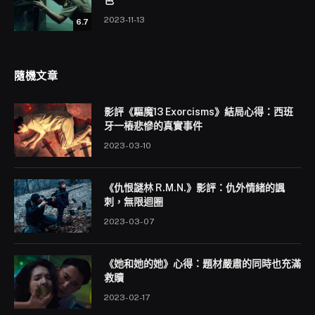
2023-11-13
6.7
隨機文章
影評《驅魔13 Exorcisms》結局心得：西班
牙一樁悲慘的真實事件
2023-03-10
《仇恨謎林 R.M.N.》影評：仇外情緒的諷
刺，無限迴圈
2023-03-07
《她和她的她》心得：題材嚴肅的同時也充滿
救贖
2023-02-17