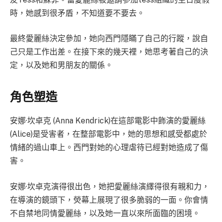
時，她感到很矛盾，不知道要不要去。
最終愛麗絲決定參加，她向西門隱瞞了自己的行蹤，說自
己只是工作出差。在接下來的幾天裡，她思考著自己的決
定，以及她和男朋友的關係。
角色塑造
安娜·坎卓克 (Anna Kendrick)在這部電影中飾演的愛麗絲
(Alice)是受害者，在整部電影中，她的思想和感受都處於
情緒的過山車上。西門對她的心理虐待已經對她造成了傷
害。
安娜·坎卓克演得很出色，她把愛麗絲演繹得很有親和力，
在導演的鏡頭下，熒幕上展現了很多脆弱的一面。你會情
不自禁地同情愛麗絲，以及她一直以來所面臨的困境。