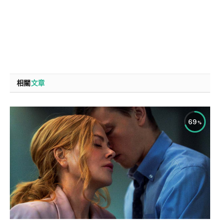
相關
文章
69