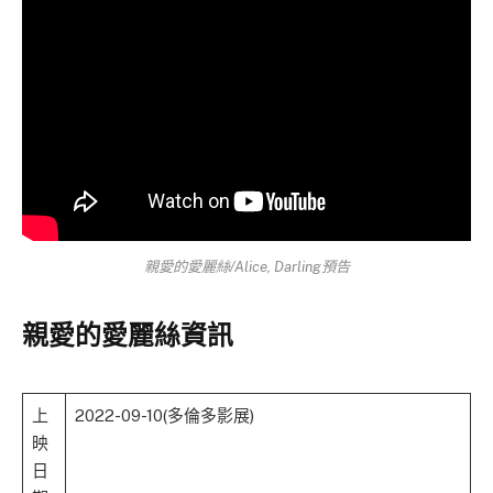
親愛的愛麗絲/Alice, Darling預告
親愛的愛麗絲資訊
上
2022-09-10(多倫多影展)
映
日