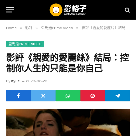
»
»
»
Home
影評
亞馬遜Prime Video
影評《親愛的愛麗絲》結局：控制你人生的只能是你自己
亞馬遜PRIME VIDEO
影評《親愛的愛麗絲》結局：控
制你人生的只能是你自己
By
Kylie
2023-02-23