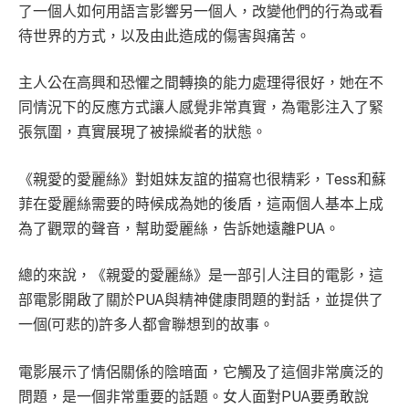
了一個人如何用語言影響另一個人，改變他們的行為或看
待世界的方式，以及由此造成的傷害與痛苦。
主人公在高興和恐懼之間轉換的能力處理得很好，她在不
同情況下的反應方式讓人感覺非常真實，為電影注入了緊
張氛圍，真實展現了被操縱者的狀態。
《親愛的愛麗絲》對姐妹友誼的描寫也很精彩，Tess和蘇
菲在愛麗絲需要的時候成為她的後盾，這兩個人基本上成
為了觀眾的聲音，幫助愛麗絲，告訴她遠離PUA。
總的來說，《親愛的愛麗絲》是一部引人注目的電影，這
部電影開啟了關於PUA與精神健康問題的對話，並提供了
一個(可悲的)許多人都會聯想到的故事。
電影展示了情侶關係的陰暗面，它觸及了這個非常廣泛的
問題，是一個非常重要的話題。女人面對PUA要勇敢說