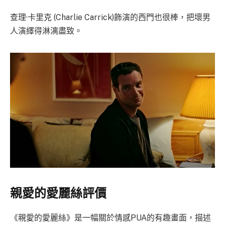
查理·卡里克 (Charlie Carrick)飾演的西門也很棒，把壞男
人演繹得淋漓盡致。
親愛的愛麗絲評價
《親愛的愛麗絲》是一幅關於情感PUA的有趣畫面，描述