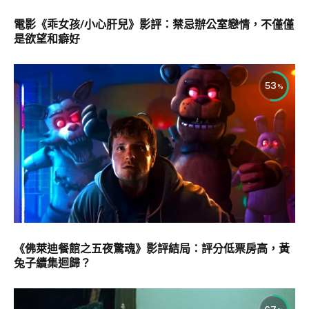
電影《乖女孩/小心肝兒》影評：禁忌辦公室戀情，不僅僅
是欲望和癖好
53
《佛萊迪餐館之五夜驚魂》影評結局：評分低票房高，黃
兔子續集迴歸？