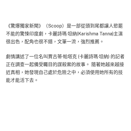
《驚爆獨家新聞》（Scoop）是一部從頭到尾都讓人慾罷
不能的驚悚印度劇，卡麗詩瑪·坦納(Karishma Tanna)主演
很出色，配角也很不錯，文筆一流，強烈推薦。
劇情講述了一位名叫賈古蒂·帕塔克 (卡麗詩瑪·坦納) 的記者
正在調查一起備受矚目的謀殺案的故事。 隨著她越來越接
近真相，她發現自己處於危險之中，必須使用她所有的技
能才能活下去。