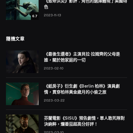
《致命洪災》影評：角色的選擇體現了美國特
色
2023-11-13
6.7
隨機文章
《最後生還者》主演貝拉·拉姆齊的父母是
誰，關於她家庭的一切
2023-02-10
《紙房子》衍生劇《Berlin 柏林》演員劇
情，貫穿柏林黃金歲月的小偷之旅
2023-03-22
芬蘭電影《SISU》預告劇情，單人敢死隊對
決納粹，爛番茄超高分好評！
2023-03-10