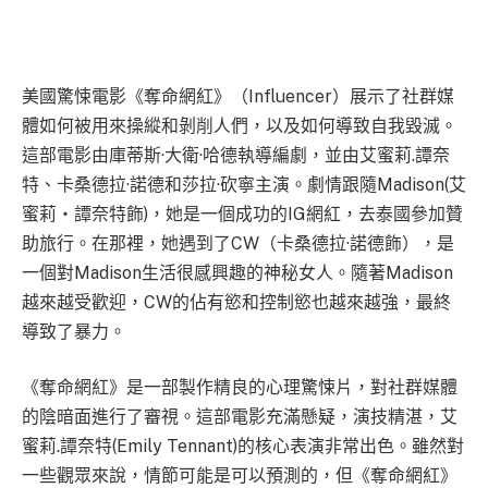
美國驚悚電影《奪命網紅》（Influencer）展示了社群媒
體如何被用來操縱和剝削人們，以及如何導致自我毀滅。
這部電影由庫蒂斯·大衛·哈德執導編劇，並由艾蜜莉.譚奈
特、卡桑德拉·諾德和莎拉·砍寧主演。劇情跟隨Madison(艾
蜜莉・譚奈特飾)，她是一個成功的IG網紅，去泰國參加贊
助旅行。在那裡，她遇到了CW（卡桑德拉·諾德飾），是
一個對Madison生活很感興趣的神秘女人。隨著Madison
越來越受歡迎，CW的佔有慾和控制慾也越來越強，最終
導致了暴力。
《奪命網紅》是一部製作精良的心理驚悚片，對社群媒體
的陰暗面進行了審視。這部電影充滿懸疑，演技精湛，艾
蜜莉.譚奈特(Emily Tennant)的核心表演非常出色。雖然對
一些觀眾來說，情節可能是可以預測的，但《奪命網紅》