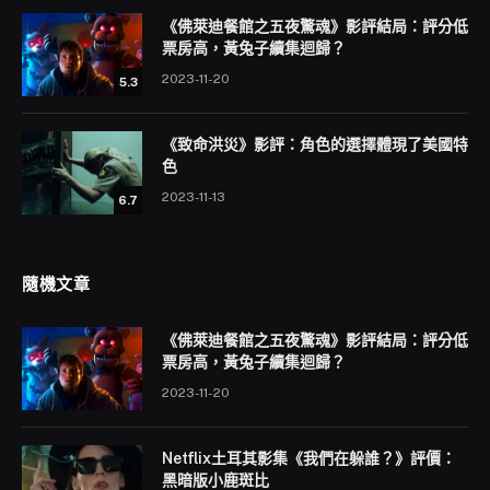
《佛萊迪餐館之五夜驚魂》影評結局：評分低
票房高，黃兔子續集迴歸？
2023-11-20
5.3
《致命洪災》影評：角色的選擇體現了美國特
色
2023-11-13
6.7
隨機文章
《佛萊迪餐館之五夜驚魂》影評結局：評分低
票房高，黃兔子續集迴歸？
2023-11-20
Netflix土耳其影集《我們在躲誰？》評價：
黑暗版小鹿斑比