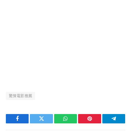
驚悚電影推薦
Facebook
Twitter
WhatsApp
Pinterest
Telegra