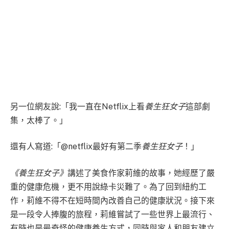
另一位網友說:「我一直在Netflix上看
養生狂女子
這部劇
集，太棒了。」
還有人寫道:「@netflix最好有第二季
養生狂女子
！」
《養生狂女子》
講述了美食作家莉維的故事，她經歷了嚴
重的健康危機，更不用說綠卡災難了。為了回到紐約工
作，莉維不得不在短時間內改善自己的健康狀況。接下來
是一段令人捧腹的旅程，莉維嘗試了一些世界上最流行、
有時也是最奇怪的健康養生方式，同時與家人和朋友建立