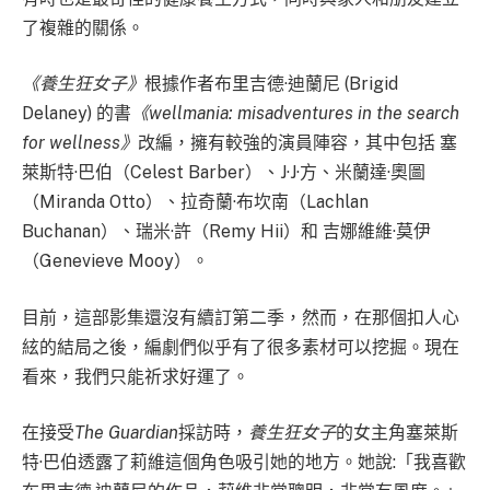
了複雜的關係。
《養生狂女子》
根據作者布里吉德·迪蘭尼 (Brigid
Delaney) 的書
《wellmania: misadventures in the search
for wellness》
改編，擁有較強的演員陣容，其中包括 塞
萊斯特·巴伯（Celest Barber）、J·J·方、米蘭達·奧圖
（Miranda Otto）、拉奇蘭·布坎南（Lachlan
Buchanan）、瑞米·許（Remy Hii）和 吉娜維維·莫伊
（Genevieve Mooy）。
目前，這部影集還沒有續訂第二季，然而，在那個扣人心
絃的結局之後，編劇們似乎有了很多素材可以挖掘。現在
看來，我們只能祈求好運了。
在接受
The Guardian
採訪時，
養生狂女子
的女主角塞萊斯
特·巴伯透露了莉維這個角色吸引她的地方。她說:「我喜歡