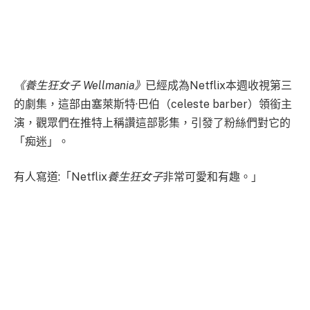
《養生狂女子 Wellmania》
已經成為Netflix本週收視第三
的劇集，這部由塞萊斯特·巴伯（celeste barber）領銜主
演，觀眾們在推特上稱讚這部影集，引發了粉絲們對它的
「痴迷」。
有人寫道:「Netflix
養生狂女子
非常可愛和有趣。」