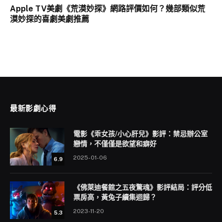
Apple TV美劇《荒漠妙探》網路評價如何？幾部類似荒
漠妙探的喜劇美劇推薦
最新影劇心得
電影《乖女孩/小心肝兒》影評：禁忌辦公室
戀情，不僅僅是欲望和癖好
2025-01-06
6.9
《佛萊迪餐館之五夜驚魂》影評結局：評分低
票房高，黃兔子續集迴歸？
2023-11-20
5.3