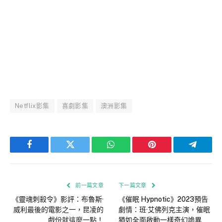
Netflix影集
喜劇影集
澳洲影集
Facebook
Twitter
WhatsApp
Pinterest
Telegra
前一篇文章
下一篇文章
《靈魂刺殺令》影評：布魯斯·
《催眠 Hypnotic》2023預告
威利最後的電影之一，昆凌的
劇情：班·艾佛列克主演，催眠
戲份就這麼一點！
猶如全面啟動一樣奇幻詭異