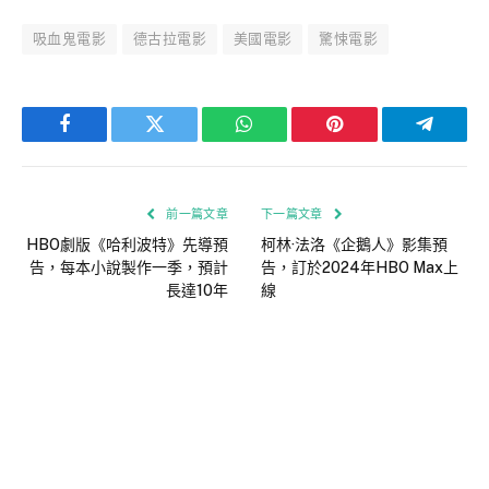
吸血鬼電影
德古拉電影
美國電影
驚悚電影
Facebook
Twitter
WhatsApp
Pinterest
Telegra
前一篇文章
下一篇文章
HBO劇版《哈利波特》先導預
柯林·法洛《企鵝人》影集預
告，每本小說製作一季，預計
告，訂於2024年HBO Max上
長達10年
線