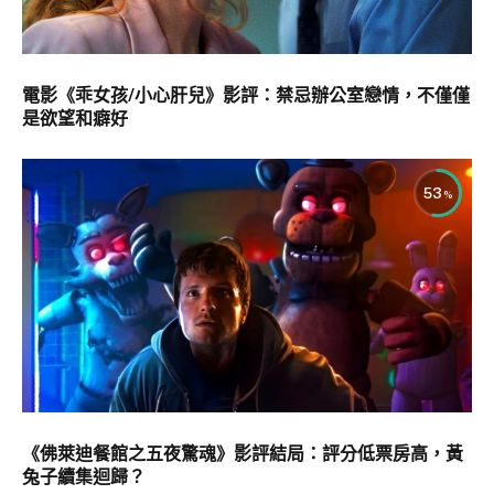
電影《乖女孩/小心肝兒》影評：禁忌辦公室戀情，不僅僅
是欲望和癖好
53
《佛萊迪餐館之五夜驚魂》影評結局：評分低票房高，黃
兔子續集迴歸？