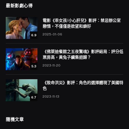
最新影劇心得
電影《乖女孩/小心肝兒》影評：禁忌辦公室
戀情，不僅僅是欲望和癖好
2025-01-06
6.9
《佛萊迪餐館之五夜驚魂》影評結局：評分低
票房高，黃兔子續集迴歸？
2023-11-20
5.3
《致命洪災》影評：角色的選擇體現了美國特
色
2023-11-13
6.7
隨機文章