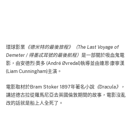
環球影業
《德米特的最後旅程》（The Last Voyage of
Demeter / 得墨忒耳號的最後航程）
是一部關於吸血鬼電
影，由安德烈·奧多 (André Øvredal)執導並由連恩·康寧漢
(Liam Cunningham)主演。
電影取材於Bram Stoker 1897年著名小說
《Dracula》
，
講述德古拉從羅馬尼亞去英國倫敦期間的故事，電影沒亂
改的話就是船上人全死了。