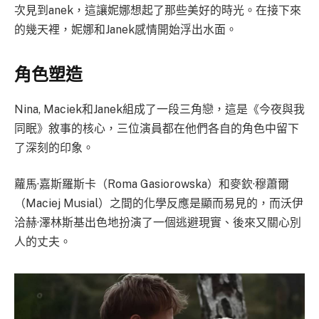
次見到anek，這讓妮娜想起了那些美好的時光。在接下來
的幾天裡，妮娜和Janek感情開始浮出水面。
角色塑造
Nina, Maciek和Janek組成了一段三角戀，這是《今夜與我
同眠》敘事的核心，三位演員都在他們各自的角色中留下
了深刻的印象。
蘿馬·嘉斯羅斯卡（Roma Gasiorowska）和麥欽·穆蕭爾
（Maciej Musial）之間的化學反應是顯而易見的，而沃伊
洽赫·澤林斯基出色地扮演了一個逃避現實、後來又關心別
人的丈夫。