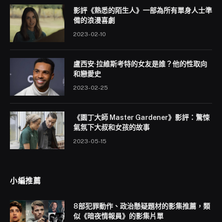
影評《熟悉的陌生人》一部為所有單身人士準
備的浪漫喜劇
2023-02-10
盧西安·拉維斯考特的女友是誰？他的性取向
和戀愛史
2023-02-25
《園丁大師 Master Gardener》影評：驚悚
氣氛下大叔和女孩的故事
2023-05-15
小編推薦
8部犯罪動作、政治懸疑題材的影集推薦，類
似《暗夜情報員》的影集片單