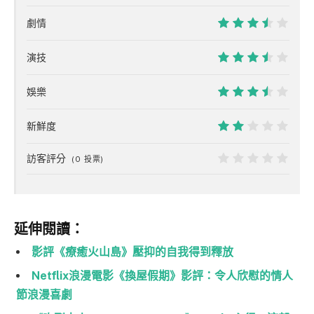
劇情
7
演技
7
娛樂
7
新鮮度
4
訪客評分
(
0
投票)
0
延伸閱讀：
影評《療癒火山島》壓抑的自我得到釋放
Netflix浪漫電影《換屋假期》影評：令人欣慰的情人
節浪漫喜劇