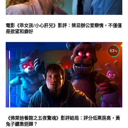
電影《乖女孩/小心肝兒》影評：禁忌辦公室戀情，不僅僅
是欲望和癖好
53
《佛萊迪餐館之五夜驚魂》影評結局：評分低票房高，黃
兔子續集迴歸？