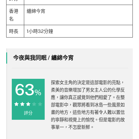
香港
纏綿今宵
名
時長
1小時32分鐘
今夜與我同眠 / 纏綿今宵
探索女主角的決定是這部電影的亮點，
63
柔美的音樂增加了男女主人公的化學反
%
應，讓你真正感覺到他們相愛了。在整
部電影中，觀眾將看到冰島一些風景如
63%
畫的地方，這些地方有著令人難以置信
評分
的寧靜和視覺上的愉悅。但是電影的故
事單一，不怎麼新鮮。