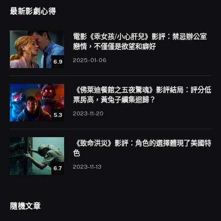
最新影劇心得
電影《乖女孩/小心肝兒》影評：禁忌辦公室
戀情，不僅僅是欲望和癖好
2025-01-06
6.9
《佛萊迪餐館之五夜驚魂》影評結局：評分低
票房高，黃兔子續集迴歸？
2023-11-20
5.3
《致命洪災》影評：角色的選擇體現了美國特
色
2023-11-13
6.7
隨機文章