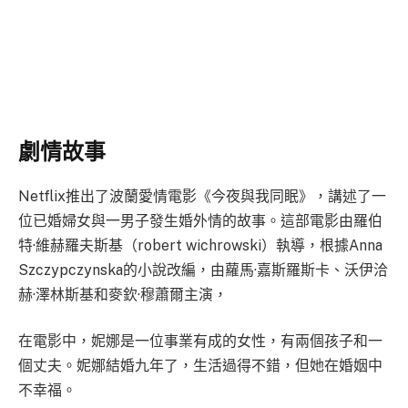
劇情故事
Netflix推出了波蘭愛情電影《今夜與我同眠》，講述了一
位已婚婦女與一男子發生婚外情的故事。這部電影由羅伯
特·維赫羅夫斯基（robert wichrowski）執導，根據Anna
Szczypczynska的小說改編，由蘿馬·嘉斯羅斯卡、沃伊洽
赫·澤林斯基和麥欽·穆蕭爾主演，
在電影中，妮娜是一位事業有成的女性，有兩個孩子和一
個丈夫。妮娜結婚九年了，生活過得不錯，但她在婚姻中
不幸福。