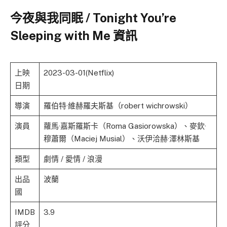
今夜與我同眠 / Tonight You’re
Sleeping with Me 資訊
上映
2023-03-01(Netflix)
日期
導演
羅伯特·維赫羅夫斯基（robert wichrowski）
演員
蘿馬·嘉斯羅斯卡（Roma Gasiorowska）、麥欽·
穆蕭爾（Maciej Musial）、沃伊洽赫·澤林斯基
類型
劇情 / 愛情 / 浪漫
出品
波蘭
國
IMDB
3.9
評分