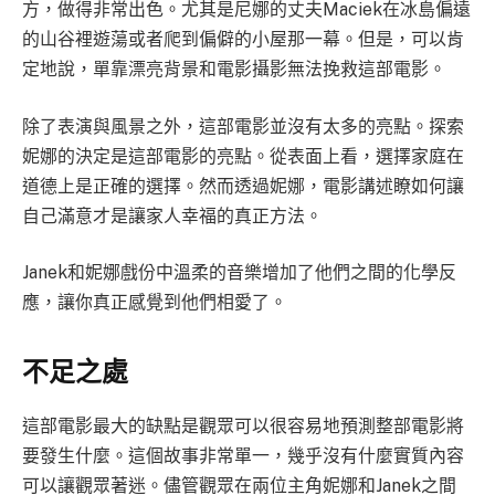
方，做得非常出色。尤其是尼娜的丈夫Maciek在冰島偏遠
的山谷裡遊蕩或者爬到偏僻的小屋那一幕。但是，可以肯
定地說，單靠漂亮背景和電影攝影無法挽救這部電影。
除了表演與風景之外，這部電影並沒有太多的亮點。探索
妮娜的決定是這部電影的亮點。從表面上看，選擇家庭在
道德上是正確的選擇。然而透過妮娜，電影講述瞭如何讓
自己滿意才是讓家人幸福的真正方法。
Janek和妮娜戲份中溫柔的音樂增加了他們之間的化學反
應，讓你真正感覺到他們相愛了。
不足之處
這部電影最大的缺點是觀眾可以很容易地預測整部電影將
要發生什麼。這個故事非常單一，幾乎沒有什麼實質內容
可以讓觀眾著迷。儘管觀眾在兩位主角妮娜和Janek之間