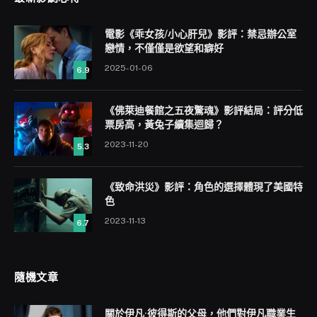
電影《乖女孩/小心肝兒》影評：禁忌辦公室
戀情，不僅僅是欲望和癖好
2025-01-06
6.9
《佛萊迪餐館之五夜驚魂》影評結局：評分低
票房高，黃兔子續集迴歸？
2023-11-20
5.3
《致命洪災》影評：角色的選擇體現了美國特
色
2023-11-13
6.7
隨機文章
關於伊凡·彼得斯的父母，他們對伊凡職業生