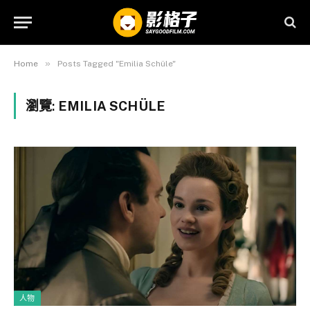
»
Home
Posts Tagged "Emilia Schüle"
瀏覽:
EMILIA SCHÜLE
人物