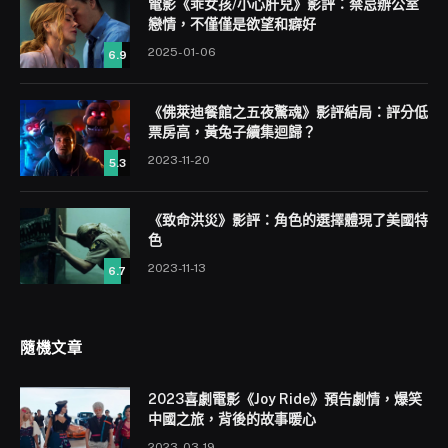
電影《乖女孩/小心肝兒》影評：禁忌辦公室
戀情，不僅僅是欲望和癖好
2025-01-06
6.9
《佛萊迪餐館之五夜驚魂》影評結局：評分低
票房高，黃兔子續集迴歸？
2023-11-20
5.3
《致命洪災》影評：角色的選擇體現了美國特
色
2023-11-13
6.7
隨機文章
2023喜劇電影《Joy Ride》預告劇情，爆笑
中國之旅，背後的故事暖心
2023-03-19