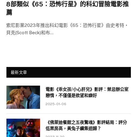
8部類似《65：恐怖行星》的科幻冒險電影推
薦
索尼影業2023年推出科幻電影《65：恐怖行星》由史考特・
貝克(Scott Beck)和布…
最新文章
電影《乖女孩/小心肝兒》影評：禁忌辦公室
戀情，不僅僅是欲望和癖好
2025-01-06
《佛萊迪餐館之五夜驚魂》影評結局：評分
低票房高，黃兔子續集迴歸？