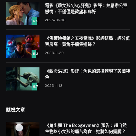
電影《乖女孩/小心肝兒》影評：禁忌辦公室
戀情，不僅僅是欲望和癖好
2025-01-06
6.9
《佛萊迪餐館之五夜驚魂》影評結局：評分低
票房高，黃兔子續集迴歸？
2023-11-20
5.3
《致命洪災》影評：角色的選擇體現了美國特
色
2023-11-13
6.7
隨機文章
《鬼出櫃 The Boogeyman》預告：超自然
生物以小女孩的痛苦為食，她將如何擺脫？