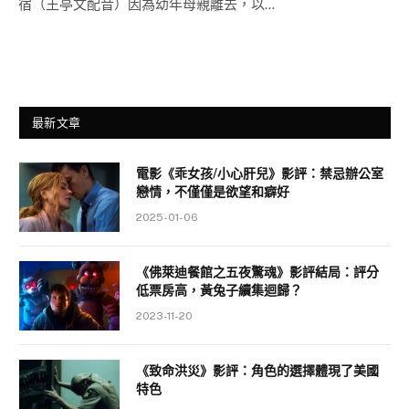
宿（王亭文配音）因為幼年母親離去，以…
最新文章
電影《乖女孩/小心肝兒》影評：禁忌辦公室
戀情，不僅僅是欲望和癖好
2025-01-06
《佛萊迪餐館之五夜驚魂》影評結局：評分
低票房高，黃兔子續集迴歸？
2023-11-20
《致命洪災》影評：角色的選擇體現了美國
特色