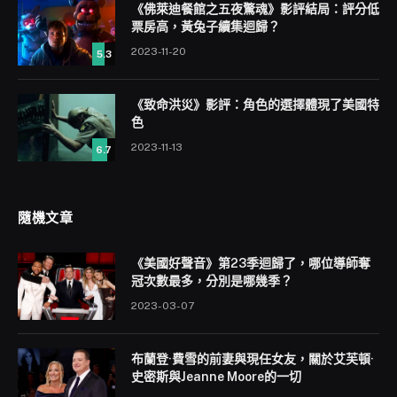
《佛萊迪餐館之五夜驚魂》影評結局：評分低
票房高，黃兔子續集迴歸？
2023-11-20
5.3
《致命洪災》影評：角色的選擇體現了美國特
色
2023-11-13
6.7
隨機文章
《美國好聲音》第23季迴歸了，哪位導師奪
冠次數最多，分別是哪幾季？
2023-03-07
布蘭登·費雪的前妻與現任女友，關於艾芙頓·
史密斯與Jeanne Moore的一切