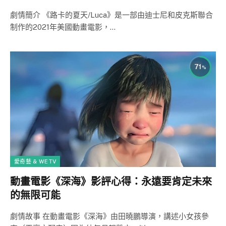
劇情簡介 《路卡的夏天/Luca》是一部由迪士尼和皮克斯聯合
制作的2021年美國動畫電影，…
71
愛奇藝 & WETV
動畫電影《深海》影評心得：永遠要肯定未來
的無限可能
劇情故事 在動畫電影《深海》由田曉鵬導演，講述小女孩參