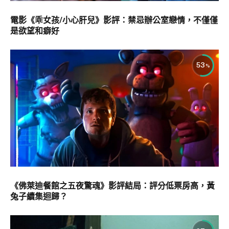
電影《乖女孩/小心肝兒》影評：禁忌辦公室戀情，不僅僅
是欲望和癖好
53
《佛萊迪餐館之五夜驚魂》影評結局：評分低票房高，黃
兔子續集迴歸？