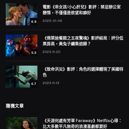
電影《乖女孩/小心肝兒》影評：禁忌辦公室
戀情，不僅僅是欲望和癖好
2025-01-06
6.9
《佛萊迪餐館之五夜驚魂》影評結局：評分低
票房高，黃兔子續集迴歸？
2023-11-20
5.3
《致命洪災》影評：角色的選擇體現了美國特
色
2023-11-13
6.7
隨機文章
《天涯何處有芳草 Faraway》Netflix心得：
比大多數平凡無奇的浪漫喜劇都要好