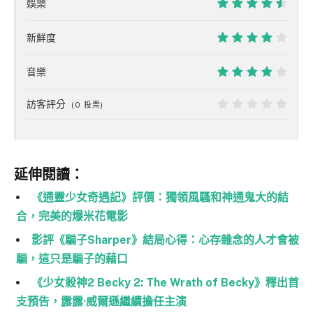
娛樂
9
新鮮度
8
音樂
8
訪客評分
(
0
投票)
0
延伸閱讀：
《通靈少女奇遇記》評價：獨領風騷和神通鬼大的結
合，完美的爆米花電影
影評《騙子Sharper》結局心得：心存雜念的人才會被
騙，這只是騙子的藉口
《少女殺神2 Becky 2: The Wrath of Becky》釋出首
支預告，露露·威爾遜繼續擔任主演