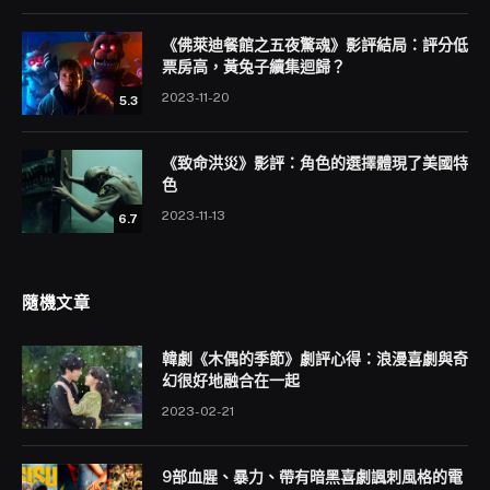
《佛萊迪餐館之五夜驚魂》影評結局：評分低
票房高，黃兔子續集迴歸？
2023-11-20
5.3
《致命洪災》影評：角色的選擇體現了美國特
色
2023-11-13
6.7
隨機文章
韓劇《木偶的季節》劇評心得：浪漫喜劇與奇
幻很好地融合在一起
2023-02-21
9部血腥、暴力、帶有暗黑喜劇諷刺風格的電