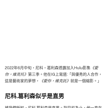
2022年6月中旬，尼科・葛利森透露加入Hulu影集
《愛
你，維克托》
第三季。他在IG上寫道:「與優秀的人合作，
這是藝術家的夢想，
《愛你，維克託》
就是一個縮影。」
尼科.葛利森似乎是直男
據我們所知，尼科.葛利森是直男。到目前為止，他一直在