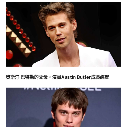
奧斯汀·巴特勒的父母，演員Austin Butler成長經歷