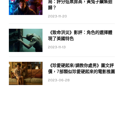
局：評分低票房高，黃兔子續集迴
歸？
2023-11-20
《致命洪災》影評：角色的選擇體
現了美國特色
2023-11-13
《珍愛硬起來/調教你處男》圖文評
價，7部類似珍愛硬起來的電影推薦
2023-06-28