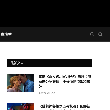
& 實境秀
最新文章
電影《乖女孩/小心肝兒》影評：禁
忌辦公室戀情，不僅僅是欲望和癖
好
2025-01-06
《佛萊迪餐館之五夜驚魂》影評結