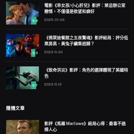
電影《乖女孩/小心肝兒》影評：禁忌辦公室
戀情，不僅僅是欲望和癖好
2025-01-06
6.9
《佛萊迪餐館之五夜驚魂》影評結局：評分低
票房高，黃兔子續集迴歸？
2023-11-20
5.3
《致命洪災》影評：角色的選擇體現了美國特
色
2023-11-13
6.7
隨機文章
影評《馬羅 Marlowe》結局心得：最毒不過
婦人心