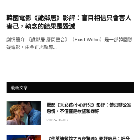
韓國電影《詭鄰居》影評：盲目相信只會害人
害己，執念的結果是毀滅
劇情簡介 《詭鄰居 層間聲音》（Exist Within）是一部韓國懸
疑電影，由金正旭執導…
最新文章
電影《乖女孩/小心肝兒》影評：禁忌辦公室
戀情，不僅僅是欲望和癖好
2025-01-06
《佛萊迪餐館之五夜驚魂》影評結局：評分