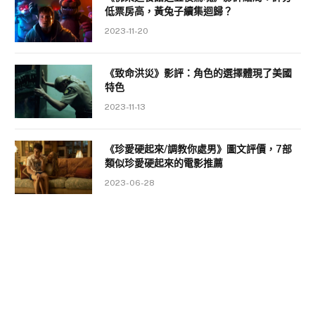
低票房高，黃兔子續集迴歸？
2023-11-20
《致命洪災》影評：角色的選擇體現了美國
特色
2023-11-13
《珍愛硬起來/調教你處男》圖文評價，7部
類似珍愛硬起來的電影推薦
2023-06-28