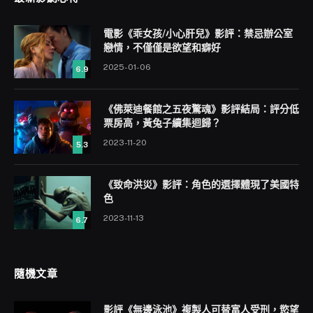
電影《乖女孩/小心肝兒》影評：禁忌辦公室
戀情，不僅僅是欲望和癖好
2025-01-06
6.9
《佛萊迪餐館之五夜驚魂》影評結局：評分低
票房高，黃兔子續集迴歸？
2023-11-20
5.3
《致命洪災》影評：角色的選擇體現了美國特
色
2023-11-13
6.7
隨機文章
影評《無邊泳池》複製人可替富人受刑，慾望