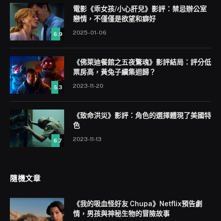
電影《乖女孩/小心肝兒》影評：禁忌辦公室
戀情，不僅僅是欲望和癖好
2025-01-06
6.9
《佛萊迪餐館之五夜驚魂》影評結局：評分低
票房高，黃兔子續集迴歸？
2023-11-20
5.3
《致命洪災》影評：角色的選擇體現了美國特
色
2023-11-13
6.7
隨機文章
《我的吸血怪好友 Chupa》Netflix預告劇
情，男孩與神秘生物的冒險故事