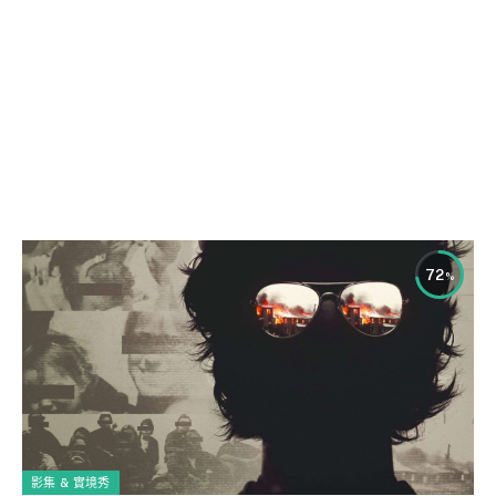
72
影集 & 實境秀