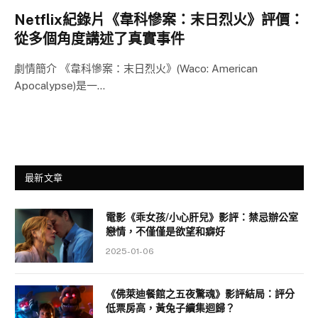
Netflix紀錄片《韋科慘案：末日烈火》評價：
從多個角度講述了真實事件
劇情簡介 《韋科慘案：末日烈火》(Waco: American
Apocalypse)是一…
最新文章
電影《乖女孩/小心肝兒》影評：禁忌辦公室
戀情，不僅僅是欲望和癖好
2025-01-06
《佛萊迪餐館之五夜驚魂》影評結局：評分
低票房高，黃兔子續集迴歸？