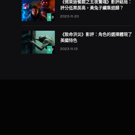
《佛萊迪餐館之五夜驚魂》影評結局：
評分低票房高，黃兔子續集迴歸？
2023-11-20
5.3
《致命洪災》影評：角色的選擇體現了
美國特色
2023-11-13
6.7