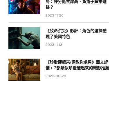
局：評分低票房高，黃兔子續集迴
歸？
2023-11-20
《致命洪災》影評：角色的選擇體
現了美國特色
2023-11-13
《珍愛硬起來/調教你處男》圖文評
價，7部類似珍愛硬起來的電影推薦
2023-06-28