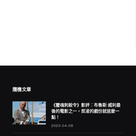
隨機文章
《靈魂刺殺令》影評：布魯斯·威利最
後的電影之一，昆凌的戲份就這麼一
點！
2023-04-08