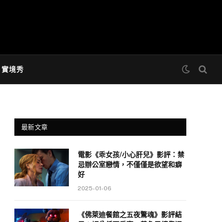
& 實境秀
最新文章
電影《乖女孩/小心肝兒》影評：禁
忌辦公室戀情，不僅僅是欲望和癖
好
2025-01-06
《佛萊迪餐館之五夜驚魂》影評結