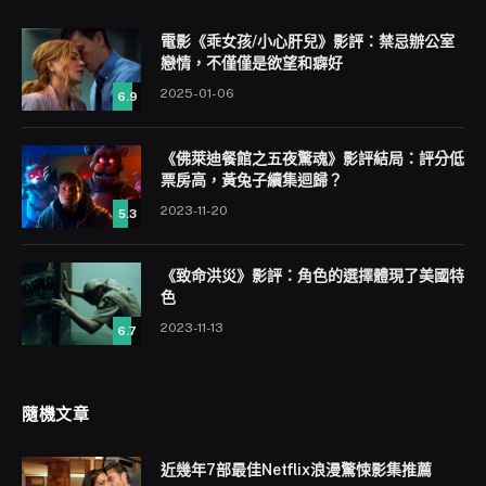
電影《乖女孩/小心肝兒》影評：禁忌辦公室
戀情，不僅僅是欲望和癖好
2025-01-06
6.9
《佛萊迪餐館之五夜驚魂》影評結局：評分低
票房高，黃兔子續集迴歸？
2023-11-20
5.3
《致命洪災》影評：角色的選擇體現了美國特
色
2023-11-13
6.7
隨機文章
近幾年7部最佳Netflix浪漫驚悚影集推薦