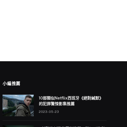
小編推薦
10部類似Netflix西班牙《絕對緘默》
的犯罪驚悚影集推薦
2023-05-23