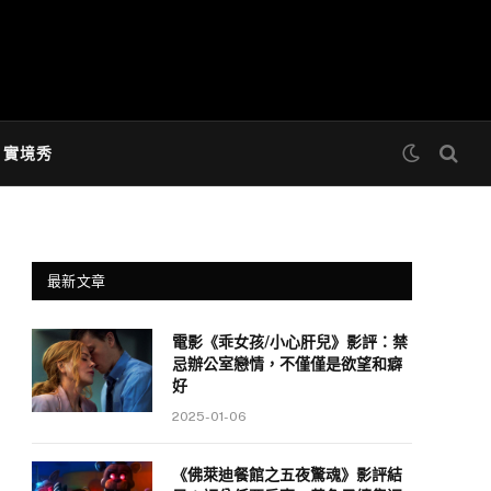
& 實境秀
最新文章
電影《乖女孩/小心肝兒》影評：禁
忌辦公室戀情，不僅僅是欲望和癖
好
2025-01-06
《佛萊迪餐館之五夜驚魂》影評結