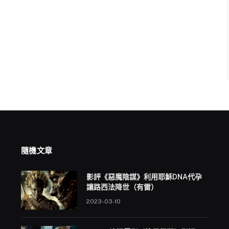
隨機文章
影評《惡魔陰謀》利用耶穌DNA代孕
讓路西法降世（有雷）
2023-03-10