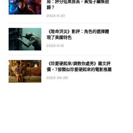
局：評分低票房高，黃兔子續集迴
歸？
2023-11-20
《致命洪災》影評：角色的選擇體
現了美國特色
2023-11-13
《珍愛硬起來/調教你處男》圖文評
價，7部類似珍愛硬起來的電影推薦
2023-06-28