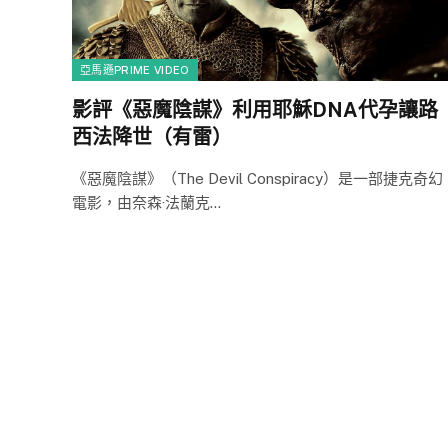
亞馬遜PRIME VIDEO
影評《惡魔陰謀》利用耶穌DNA代孕讓路
西法降世（有雷）
《惡魔陰謀》（The Devil Conspiracy）是一部捷克奇幻
電影，由奈森·法蘭克…