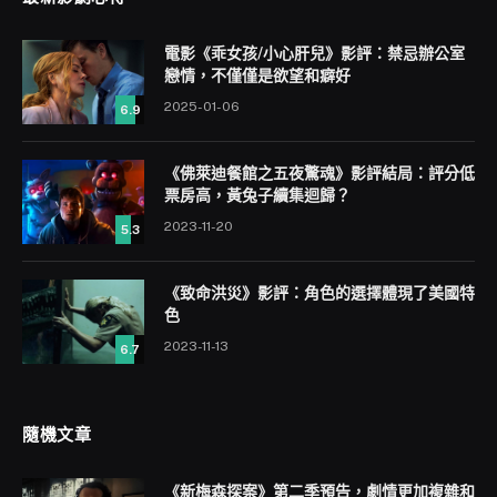
電影《乖女孩/小心肝兒》影評：禁忌辦公室
戀情，不僅僅是欲望和癖好
2025-01-06
6.9
《佛萊迪餐館之五夜驚魂》影評結局：評分低
票房高，黃兔子續集迴歸？
2023-11-20
5.3
《致命洪災》影評：角色的選擇體現了美國特
色
2023-11-13
6.7
隨機文章
《新梅森探案》第二季預告，劇情更加複雜和