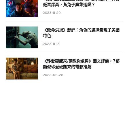
低票房高，黃兔子續集迴歸？
2023-11-20
《致命洪災》影評：角色的選擇體現了美國
特色
2023-11-13
《珍愛硬起來/調教你處男》圖文評價，7部
類似珍愛硬起來的電影推薦
2023-06-28