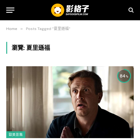
»
Home
Posts Tagged "夏里遜福"
瀏覽:
夏里遜福
84
歐美影集