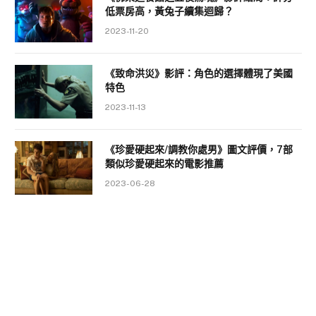
低票房高，黃兔子續集迴歸？
2023-11-20
《致命洪災》影評：角色的選擇體現了美國
特色
2023-11-13
《珍愛硬起來/調教你處男》圖文評價，7部
類似珍愛硬起來的電影推薦
2023-06-28