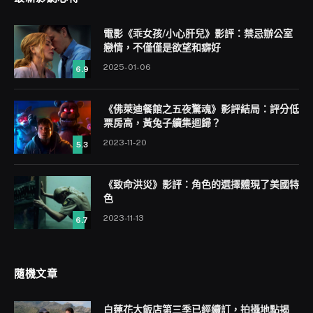
電影《乖女孩/小心肝兒》影評：禁忌辦公室
戀情，不僅僅是欲望和癖好
2025-01-06
6.9
《佛萊迪餐館之五夜驚魂》影評結局：評分低
票房高，黃兔子續集迴歸？
2023-11-20
5.3
《致命洪災》影評：角色的選擇體現了美國特
色
2023-11-13
6.7
隨機文章
白蓮花大飯店第三季已經續訂，拍攝地點揭