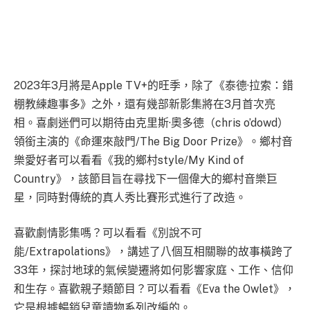
2023年3月將是Apple TV+的旺季，除了《泰德·拉索：錯
棚教練趣事多》之外，還有幾部新影集將在3月首次亮
相。喜劇迷們可以期待由克里斯·奧多德（chris o’dowd）
領銜主演的《命運來敲門/The Big Door Prize》。鄉村音
樂愛好者可以看看《我的鄉村style/My Kind of
Country》，該節目旨在尋找下一個偉大的鄉村音樂巨
星，同時對傳統的真人秀比賽形式進行了改造。
喜歡劇情影集嗎？可以看看《別說不可
能/Extrapolations》，講述了八個互相關聯的故事橫跨了
33年，探討地球的氣候變遷將如何影響家庭、工作、信仰
和生存。喜歡親子類節目？可以看看《Eva the Owlet》，
它是根據暢銷兒童讀物系列改編的。