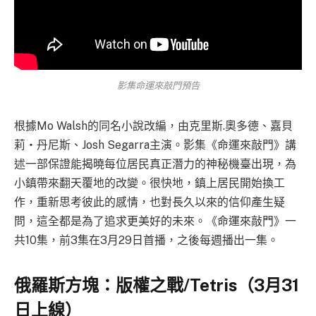
影集
命運來敲門預告
根據Mo Walsh的同名小說改編，由克里斯.奧多德、嘉貝
莉・丹尼斯、Josh Segarra主演。影集《命運來敲門》講
述一部保證能揭曉每位居民真正潛力的神秘機臺出現，為
小鎮帶來翻天覆地的改變。很快地，鎮上居民開始換工
作，重新思考彼此的感情，也對長久以來的信仰產生疑
問，這全都是為了追求更美好的未來。《命運來敲門》一
共10集，前3集在3月29日首播，之後每週播出一集。
俄羅斯方塊：版權之戰/Tetris（3月31
日上線）