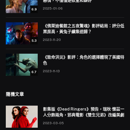
戀情，不僅僅是欲望和癖好
2025-01-06
6.9
《佛萊迪餐館之五夜驚魂》影評結局：評分低
票房高，黃兔子續集迴歸？
2023-11-20
5.3
《致命洪災》影評：角色的選擇體現了美國特
色
2023-11-13
6.7
隨機文章
影集版《Dead Ringers》預告，瑞秋·懷茲一
人分飾兩角，邪典電影《雙生兄弟》改編美劇
2023-03-05