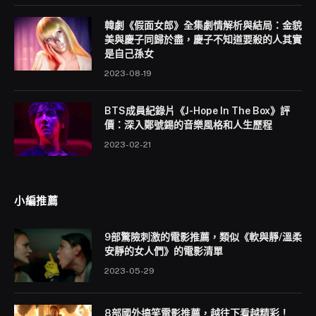
韓劇《假面女郎》全集劇情解析與結局：金貌
美與慶子同歸於盡，慶子不知道要殺的人其實
是自己孫女
2023-08-19
BTS成員紀錄片《J-Hope In The Box》評
價：深入鄭號錫的音樂風格和人生歷程
2023-02-21
小編推薦
9部驚險刺激的電影推薦，類似《軟與靜/溫柔
安靜的女人們》的電影清單
2023-05-29
8部國外搞笑電影推薦，越往下看越精彩！