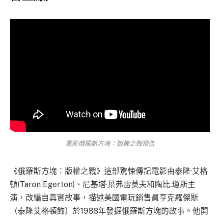
電影
俄羅斯方塊：版權之戰預告
《俄羅斯方塊：版權之戰》這部驚悚傳記電影由泰隆·艾格
頓(Taron Egerton)、尼基塔·葉弗雷莫夫和陶比.瓊斯主
演，改編自真實故事，描述美國電玩銷售員亨克羅傑斯
（泰隆艾格頓飾）於1988年發掘俄羅斯方塊的故事。他開