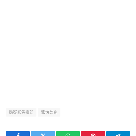
懸疑影集推薦
驚悚美劇