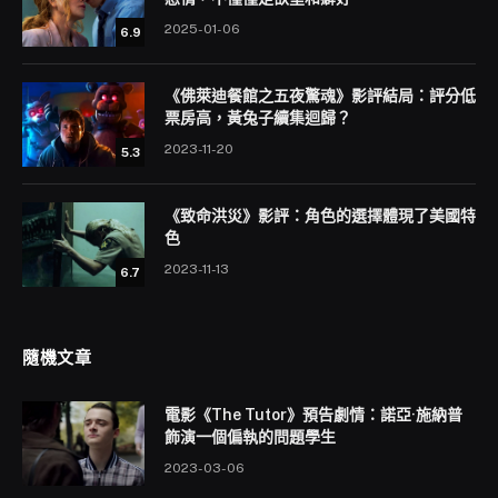
2025-01-06
6.9
《佛萊迪餐館之五夜驚魂》影評結局：評分低
票房高，黃兔子續集迴歸？
2023-11-20
5.3
《致命洪災》影評：角色的選擇體現了美國特
色
2023-11-13
6.7
隨機文章
電影《The Tutor》預告劇情：諾亞·施納普
飾演一個偏執的問題學生
2023-03-06