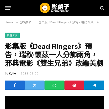
»
»
Home
預告影片
影集版《Dead Ringers》預告，瑞秋·懷茲一人分飾兩角，邪典電影《雙生兄弟》改編美劇
預告影片
影集版《Dead Ringers》預
告，瑞秋·懷茲一人分飾兩角，
邪典電影《雙生兄弟》改編美劇
By
Kylie
2023-03-05