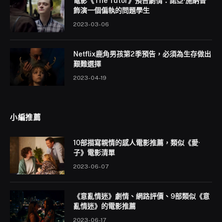
電影《The Tutor》預告劇情：諾亞·施納普
飾演一個偏執的問題學生
2023-03-06
Netflix鹿角男孩第2季預告，必須為生存做出
艱難選擇
2023-04-19
小編推薦
10部描寫親情的感人電影推薦，類似《愛·
子》電影清單
2023-06-07
《意亂情迷》劇情、網路評價、9部類似《意
亂情迷》的電影推薦
2023-06-17