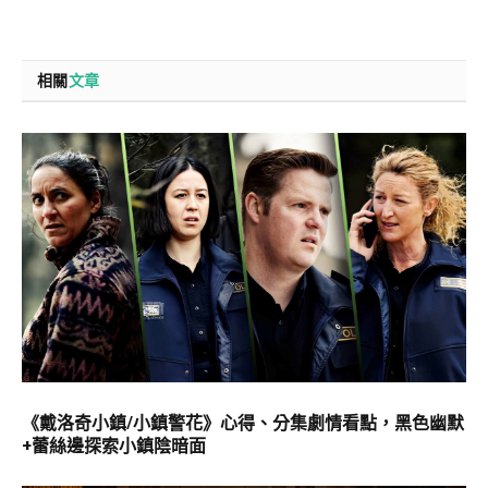
相關
文章
《戴洛奇小鎮/小鎮警花》心得、分集劇情看點，黑色幽默
+蕾絲邊探索小鎮陰暗面